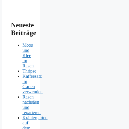
Neueste
Beiträge
Moos
und
Klee
im
Rasen
Thripse
Kaffeesatz
im
Garten
verwenden
Rasen
nachsäen
und
reparieren
Kräutergarten
auf
dem