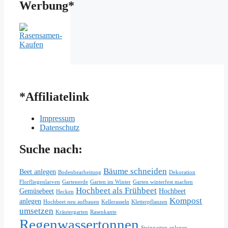
Werbung*
*Affiliatelink
Impressum
Datenschutz
Suche nach:
Bäume schneiden
Beet anlegen
Bodenbearbeitung
Dekoration
Florfliegenlarven
Gartenerde
Garten im Winter
Garten winterfest machen
Hochbeet als Frühbeet
Gemüsebeet
Hochbeet
Hecken
Kompost
anlegen
Hochbeet neu aufbauen
Kellerasseln
Kletterpflanzen
umsetzen
Kräutergarten
Rasenkante
Regenwassertonnen
Steingarten anlegen