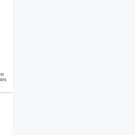
on
sten