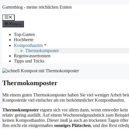
Zum
Gartenblog - meine reichlichen Ernten
Inhalt
springen
Menü
Menü
Top-Garten
Hochbeete
Komposthaufen
Thermokomposter
Regenwassertonnen
Tipps und Tricks
Thermokomposter
Mit einem guten Thermokomposter haben Sie viel weniger Arbeit b
Komposterde viel einfacher als ein herkömmlicher Komposthaufen.
Thermokomposter
eignen sich vor allem dann, wenn entweder kein 
relativ gering ausfällt. Auf einem Wochenendgrundstück zum Beispie
keinen Komposthaufen. Dieser muß ja auch an trockenen Tagen öfter
Ihm reicht ein einigermaßen
sonniges Plätzchen
, und den Rest erledig