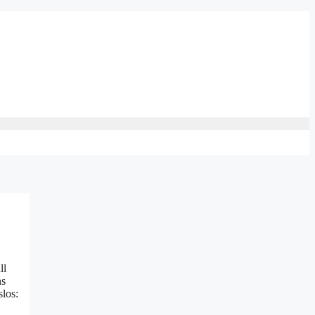
ll
ns
los: