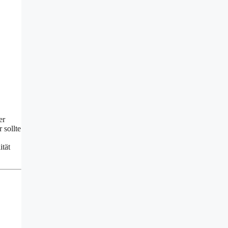
er
 sollte
tät