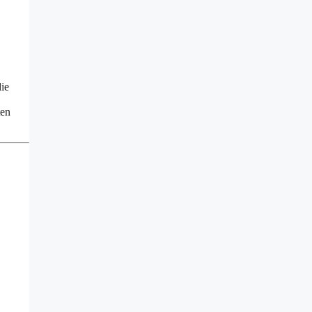
ie
ten