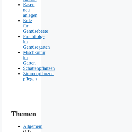
Rasen
neu
anlegen
Erde
für
Gemüsebeete
Fruchtfolge
im
Gemüsegarten
Mischkultur
im
Garten
Schattenpflanzen
Zimmerpflanzen
pflegen
Themen
Allgemein
(12)