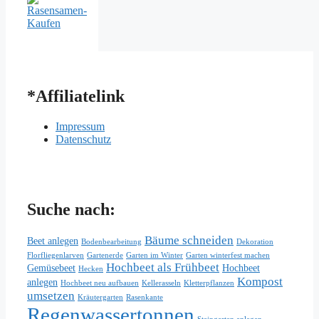
*Affiliatelink
Impressum
Datenschutz
Suche nach:
Bäume schneiden
Beet anlegen
Bodenbearbeitung
Dekoration
Florfliegenlarven
Gartenerde
Garten im Winter
Garten winterfest machen
Hochbeet als Frühbeet
Gemüsebeet
Hochbeet
Hecken
Kompost
anlegen
Hochbeet neu aufbauen
Kellerasseln
Kletterpflanzen
umsetzen
Kräutergarten
Rasenkante
Regenwassertonnen