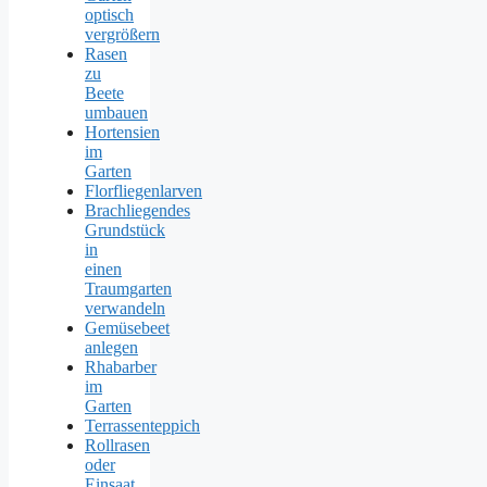
optisch
vergrößern
Rasen
zu
Beete
umbauen
Hortensien
im
Garten
Florfliegenlarven
Brachliegendes
Grundstück
in
einen
Traumgarten
verwandeln
Gemüsebeet
anlegen
Rhabarber
im
Garten
Terrassenteppich
Rollrasen
oder
Einsaat