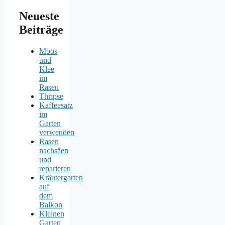
Neueste
Beiträge
Moos
und
Klee
im
Rasen
Thripse
Kaffeesatz
im
Garten
verwenden
Rasen
nachsäen
und
reparieren
Kräutergarten
auf
dem
Balkon
Kleinen
Garten