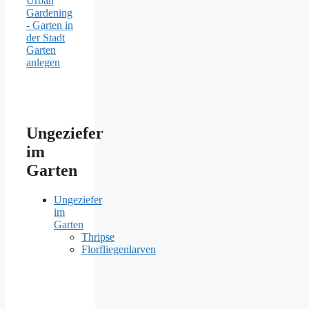
Urban
Gardening
- Garten in
der Stadt
Garten
anlegen
Ungeziefer
im
Garten
Ungeziefer
im
Garten
Thripse
Florfliegenlarven