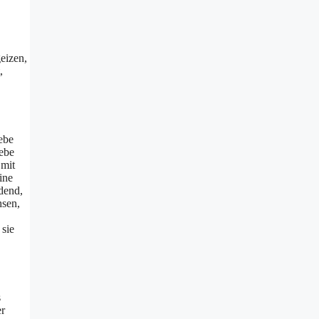
eizen,
,
ebe
iebe
 mit
ine
dend,
hsen,
 sie
s
er