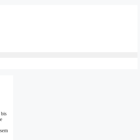
 bis
le
esem