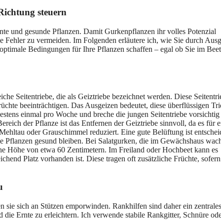
Richtung steuern
rnte und gesunde Pflanzen. Damit Gurkenpflanzen ihr volles Potenzial
he Fehler zu vermeiden. Im Folgenden erläutere ich, wie Sie durch Ausg
optimale Bedingungen für Ihre Pflanzen schaffen – egal ob Sie im Beet
he Seitentriebe, die als Geiztriebe bezeichnet werden. Diese Seitentri
chte beeinträchtigen. Das Ausgeizen bedeutet, diese überflüssigen Tr
estens einmal pro Woche und breche die jungen Seitentriebe vorsichtig
reich der Pflanze ist das Entfernen der Geiztriebe sinnvoll, da es für e
 Mehltau oder Grauschimmel reduziert. Eine gute Belüftung ist entschei
e Pflanzen gesund bleiben. Bei Salatgurken, die im Gewächshaus wac
 eine Höhe von etwa 60 Zentimetern. Im Freiland oder Hochbeet kann es
eichend Platz vorhanden ist. Diese tragen oft zusätzliche Früchte, sofern
u
 sie sich an Stützen emporwinden. Rankhilfen sind daher ein zentrale
ie Ernte zu erleichtern. Ich verwende stabile Rankgitter, Schnüre od