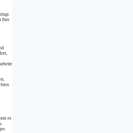
ringt
t Ihre
and
ort,
arbeite
en.
chten
mmt es
n,
ges