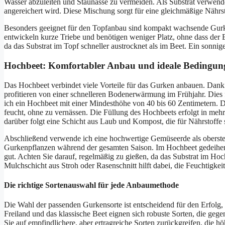
Wasser abzuleiten und Staunässe zu vermeiden. Als Substrat verwe
angereichert wird. Diese Mischung sorgt für eine gleichmäßige Näh
Besonders geeignet für den Topfanbau sind kompakt wachsende Gurken
entwickeln kurze Triebe und benötigen weniger Platz, ohne dass der Er
da das Substrat im Topf schneller austrocknet als im Beet. Ein sonnig
Hochbeet: Komfortabler Anbau und ideale Bedingun
Das Hochbeet verbindet viele Vorteile für das Gurken anbauen. Dank
profitieren von einer schnelleren Bodenerwärmung im Frühjahr. Dies
ich ein Hochbeet mit einer Mindesthöhe von 40 bis 60 Zentimetern. Da
feucht, ohne zu vernässen. Die Füllung des Hochbeets erfolgt in meh
darüber folgt eine Schicht aus Laub und Kompost, die für Nährstoffe 
Abschließend verwende ich eine hochwertige Gemüseerde als oberste 
Gurkenpflanzen während der gesamten Saison. Im Hochbeet gedeihen 
gut. Achten Sie darauf, regelmäßig zu gießen, da das Substrat im Hoc
Mulchschicht aus Stroh oder Rasenschnitt hilft dabei, die Feuchtigk
Die richtige Sortenauswahl für jede Anbaumethode
Die Wahl der passenden Gurkensorte ist entscheidend für den Erfolg,
Freiland und das klassische Beet eignen sich robuste Sorten, die g
Sie auf empfindlichere, aber ertragreiche Sorten zurückgreifen, di