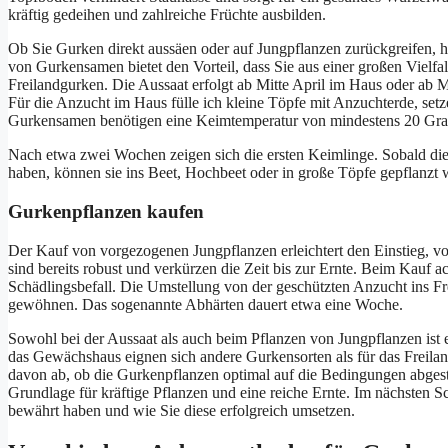
kräftig gedeihen und zahlreiche Früchte ausbilden.
Ob Sie Gurken direkt aussäen oder auf Jungpflanzen zurückgreifen, 
von Gurkensamen bietet den Vorteil, dass Sie aus einer großen Vielfa
Freilandgurken. Die Aussaat erfolgt ab Mitte April im Haus oder ab Mi
Für die Anzucht im Haus fülle ich kleine Töpfe mit Anzuchterde, setz
Gurkensamen benötigen eine Keimtemperatur von mindestens 20 Gra
Nach etwa zwei Wochen zeigen sich die ersten Keimlinge. Sobald die J
haben, können sie ins Beet, Hochbeet oder in große Töpfe gepflanzt 
Gurkenpflanzen kaufen
Der Kauf von vorgezogenen Jungpflanzen erleichtert den Einstieg, vo
sind bereits robust und verkürzen die Zeit bis zur Ernte. Beim Kauf a
Schädlingsbefall. Die Umstellung von der geschützten Anzucht ins Fr
gewöhnen. Das sogenannte Abhärten dauert etwa eine Woche.
Sowohl bei der Aussaat als auch beim Pflanzen von Jungpflanzen ist e
das Gewächshaus eignen sich andere Gurkensorten als für das Freila
davon ab, ob die Gurkenpflanzen optimal auf die Bedingungen abges
Grundlage für kräftige Pflanzen und eine reiche Ernte. Im nächsten 
bewährt haben und wie Sie diese erfolgreich umsetzen.