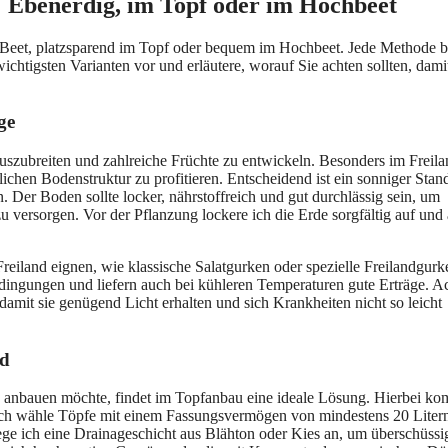
 Ebenerdig, im Topf oder im Hochbeet
 Beet, platzsparend im Topf oder bequem im Hochbeet. Jede Methode b
wichtigsten Varianten vor und erläutere, worauf Sie achten sollten, dami
ge
auszubreiten und zahlreiche Früchte zu entwickeln. Besonders im Freil
ichen Bodenstruktur zu profitieren. Entscheidend ist ein sonniger Stand
. Der Boden sollte locker, nährstoffreich und gut durchlässig sein, um
 versorgen. Vor der Pflanzung lockere ich die Erde sorgfältig auf und 
reiland eignen, wie klassische Salatgurken oder spezielle Freilandgurk
ingungen und liefern auch bei kühleren Temperaturen gute Erträge. A
damit sie genügend Licht erhalten und sich Krankheiten nicht so leicht
nd
 anbauen möchte, findet im Topfanbau eine ideale Lösung. Hierbei ko
. Ich wähle Töpfe mit einem Fassungsvermögen von mindestens 20 Liter
e ich eine Drainageschicht aus Blähton oder Kies an, um überschüssi