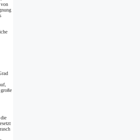
 von
ignung
s
iche
Grad
auf,
n große
 die
esetzt
 rasch