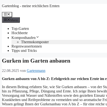
Zum
Gartenblog - meine reichlichen Ernten
Inhalt
springen
Menü
Menü
Top-Garten
Hochbeete
Komposthaufen
Thermokomposter
Regenwassertonnen
Tipps und Tricks
Gurken im Garten anbauen
22.08.2025
von
Gartenmann
Gurken anbauen von A bis Z: Erfolgreich zur reichen Ernte im 
In diesem Beitrag erfahren Sie, wie Sie Gurken anbauen – von der S
hin zu Pflanzung, Pflege, Düngung und Ernte. Ich zeige Ihnen bewäh
Versorgung mit Wasser und Nährstoffen sowie den gezielten Einsatz v
Krankheiten und Reifeprobleme zu vermeiden und so aromatische Frü
Wissen gelingt Ihnen der Gurkenanbau von A bis Z – für eine reiche 