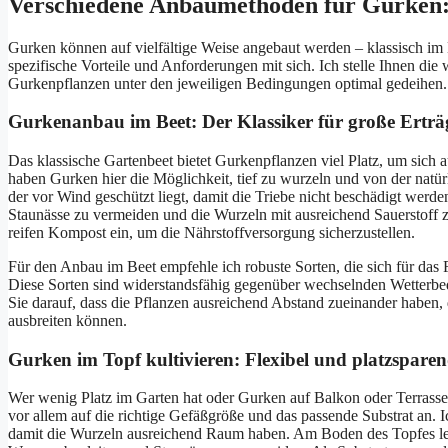
Verschiedene Anbaumethoden für Gurken:
Gurken können auf vielfältige Weise angebaut werden – klassisch im
spezifische Vorteile und Anforderungen mit sich. Ich stelle Ihnen die 
Gurkenpflanzen unter den jeweiligen Bedingungen optimal gedeihen.
Gurkenanbau im Beet: Der Klassiker für große Erträ
Das klassische Gartenbeet bietet Gurkenpflanzen viel Platz, um sich 
haben Gurken hier die Möglichkeit, tief zu wurzeln und von der natürl
der vor Wind geschützt liegt, damit die Triebe nicht beschädigt werden
Staunässe zu vermeiden und die Wurzeln mit ausreichend Sauerstoff zu
reifen Kompost ein, um die Nährstoffversorgung sicherzustellen.
Für den Anbau im Beet empfehle ich robuste Sorten, die sich für das F
Diese Sorten sind widerstandsfähig gegenüber wechselnden Wetterbed
Sie darauf, dass die Pflanzen ausreichend Abstand zueinander haben, 
ausbreiten können.
Gurken im Topf kultivieren: Flexibel und platzspare
Wer wenig Platz im Garten hat oder Gurken auf Balkon oder Terrasse
vor allem auf die richtige Gefäßgröße und das passende Substrat an
damit die Wurzeln ausreichend Raum haben. Am Boden des Topfes leg