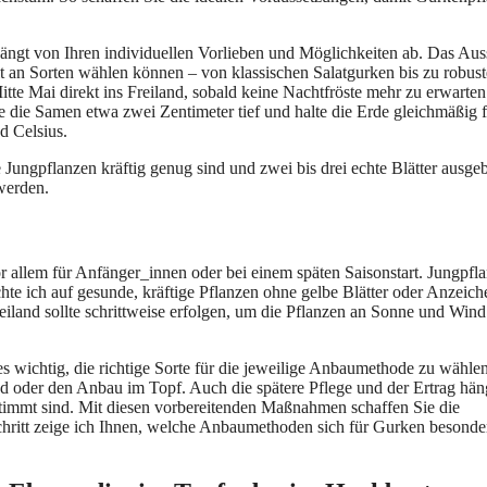
hängt von Ihren individuellen Vorlieben und Möglichkeiten ab. Das Au
lt an Sorten wählen können – von klassischen Salatgurken bis zu robus
tte Mai direkt ins Freiland, sobald keine Nachtfröste mehr zu erwarten
e die Samen etwa zwei Zentimeter tief und halte die Erde gleichmäßig f
d Celsius.
ungpflanzen kräftig genug sind und zwei bis drei echte Blätter ausgeb
werden.
r allem für Anfänger_innen oder bei einem späten Saisonstart. Jungpfl
chte ich auf gesunde, kräftige Pflanzen ohne gelbe Blätter oder Anzeic
eiland sollte schrittweise erfolgen, um die Pflanzen an Sonne und Wind
s wichtig, die richtige Sorte für die jeweilige Anbaumethode zu wählen
nd oder den Anbau im Topf. Auch die spätere Pflege und der Ertrag hä
timmt sind. Mit diesen vorbereitenden Maßnahmen schaffen Sie die
Schritt zeige ich Ihnen, welche Anbaumethoden sich für Gurken besonde