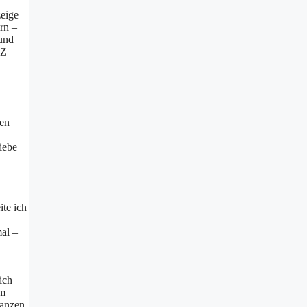
zeige
rn –
 und
 Z
ten
iebe
ite ich
mal –
ich
am
lanzen