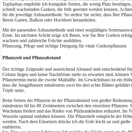
Topfanbau empfehle ich kompakte Sorten, die wenig Platz benötigen, 
schnell wachsenden Gurken, die früh geerntet werden können. Acht
für die jeweilige Anbaumethode. So stellen Sie sicher, dass Ihre Pfl
Ihrem Garten, Balkon oder Hochbeet herausholen.
Mit der passenden Anbaumethode und einer sorgfältigen Sortenauswah
Ernte. Im nächsten Schritt zeige ich Ihnen, wie Sie Ihre Gurken erfolg
wachsen und zahlreiche Früchte ausbilden.
Pflanzung, Pflege und richtige Düngung für vitale Gurkenpflanzen
Pflanzzeit und Pflanzabstand
Der richtige Zeitpunkt und ausreichend Abstand sind entscheidend f
Celsius liegen und keine Nachtfröste mehr zu erwarten sind, können 
Pflanztermin meist die zweite Maihälfte. Im Gewächshaus ist ein früher
dass die Jungpflanzen mindestens zwei bis drei echte Blätter gebildet
Töpfe setze.
Beim Setzen der Pflanzen ist der Pflanzabstand von großer Bedeutu
mindestens 60 bis 80 Zentimetern zwischen den einzelnen Pflanzen. 
Wachstum fördert und das Risiko von Pilzkrankheiten reduziert. Im To
Wurzeln optimal entfalten können. Die Pflanztiefe entspricht der Höhe
werden. Nach dem Einsetzen drücke ich die Erde leicht an und gieße 
etablieren.