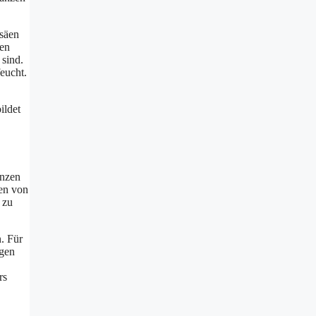
ssäen
ten
 sind.
eucht.
ildet
anzen
hen von
 zu
. Für
ngen
rs