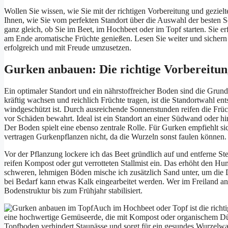
Wollen Sie wissen, wie Sie mit der richtigen Vorbereitung und gezie
Ihnen, wie Sie vom perfekten Standort über die Auswahl der besten S
ganz gleich, ob Sie im Beet, im Hochbeet oder im Topf starten. Sie e
am Ende aromatische Früchte genießen. Lesen Sie weiter und sichern 
erfolgreich und mit Freude umzusetzen.
Gurken anbauen: Die richtige Vorbereitun
Ein optimaler Standort und ein nährstoffreicher Boden sind die Gru
kräftig wachsen und reichlich Früchte tragen, ist die Standortwahl en
windgeschützt ist. Durch ausreichende Sonnenstunden reifen die Frü
vor Schäden bewahrt. Ideal ist ein Standort an einer Südwand oder hin
Der Boden spielt eine ebenso zentrale Rolle. Für Gurken empfiehlt si
vertragen Gurkenpflanzen nicht, da die Wurzeln sonst faulen können. 
Vor der Pflanzung lockere ich das Beet gründlich auf und entferne Ste
reifen Kompost oder gut verrotteten Stallmist ein. Das erhöht den Hu
schweren, lehmigen Böden mische ich zusätzlich Sand unter, um die D
bei Bedarf kann etwas Kalk eingearbeitet werden. Wer im Freiland anba
Bodenstruktur bis zum Frühjahr stabilisiert.
Auch im Hochbeet oder Topf ist die rich
eine hochwertige Gemüseerde, die mit Kompost oder organischem Dün
Topfboden verhindert Staunässe und sorgt für ein gesundes Wurzelwa