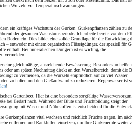
lanzen direkt nach dem Setzen mit Stroh oder Rasenschnitt. Das hält di
dlichen Wurzeln vor Temperaturschwankungen.
dern ein kräftiges Wachstum der Gurken. Gurkenpflanzen zählen zu d
 während der gesamten Wachstumsperiode. Ich arbeite bereits vor dem Pf
n Boden ein. Dies bildet eine solide Grundlage für die Entwicklung d
ach – entweder mit einem organischen Flüssigdünger, der speziell für 
offe enthält. Bei mineralischen Düngern ist es wichtig, die
zu vermeiden.
er eine gleichmäßige, ausreichende Bewässerung. Besonders an heißen
ens oder am späten Nachmittag direkt an den Wurzelbereich, damit die B
nbedingt zu vermeiden, da die Wurzeln empfindlich auf zu viel Wasser
 Boden zu halten und den Gießaufwand zu reduzieren. Regenwasser ist s
len
!
sischen Gartenbeet. Hier ist eine besonders sorgfältige Wasserversorgun
gieße bei Bedarf nach. Während der Blüte und Fruchtbildung steigt der
ersorgung mit Wasser und Nährstoffen ist entscheidend für die Entwic
re Gurkenpflanzen vital wachsen und reichlich Früchte tragen. Im näc
triebe entfernen und Rankhilfen einsetzen, um Ihre Gurkenernte weiter 