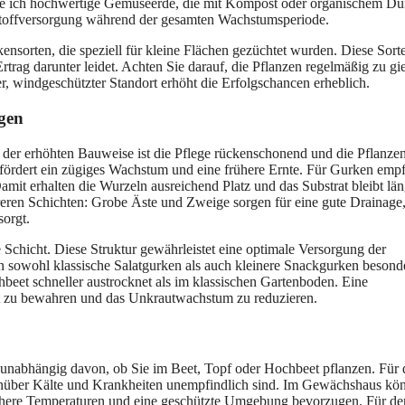
nde ich hochwertige Gemüseerde, die mit Kompost oder organischem Dü
rstoffversorgung während der gesamten Wachstumsperiode.
sorten, die speziell für kleine Flächen gezüchtet wurden. Diese Sort
trag darunter leidet. Achten Sie darauf, die Pflanzen regelmäßig zu gi
er, windgeschützter Standort erhöht die Erfolgschancen erheblich.
gen
 der erhöhten Bauweise ist die Pflege rückenschonend und die Pflanze
 fördert ein zügiges Wachstum und eine frühere Ernte. Für Gurken emp
mit erhalten die Wurzeln ausreichend Platz und das Substrat bleibt län
reren Schichten: Grobe Äste und Zweige sorgen für eine gute Drainage
sorgt.
Schicht. Diese Struktur gewährleistet eine optimale Versorgung der
sowohl klassische Salatgurken als auch kleinere Snackgurken besond
hbeet schneller austrocknet als im klassischen Gartenboden. Eine
eit zu bewahren und das Unkrautwachstum zu reduzieren.
 unabhängig davon, ob Sie im Beet, Topf oder Hochbeet pflanzen. Für 
egenüber Kälte und Krankheiten unempfindlich sind. Im Gewächshaus kö
e höhere Temperaturen und eine geschützte Umgebung bevorzugen. Für de