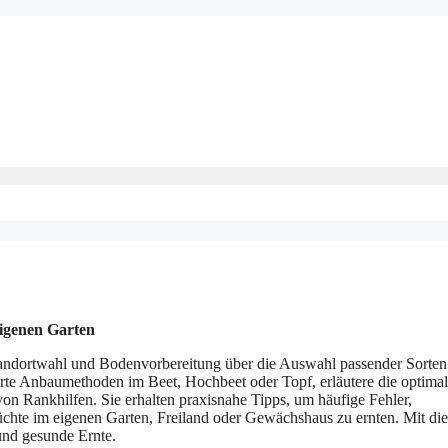
eigenen Garten
tandortwahl und Bodenvorbereitung über die Auswahl passender Sorten
rte Anbaumethoden im Beet, Hochbeet oder Topf, erläutere die optima
on Rankhilfen. Sie erhalten praxisnahe Tipps, um häufige Fehler,
chte im eigenen Garten, Freiland oder Gewächshaus zu ernten. Mit di
und gesunde Ernte.