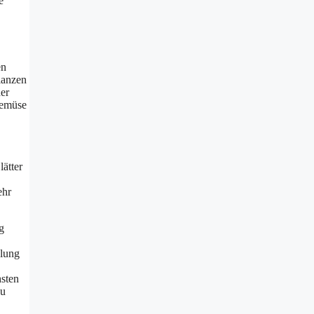
e
en
lanzen
er
Gemüse
lätter
ehr
g
klung
hsten
zu