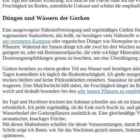
Ein Tipp aus meiner Erfahrung: Ich mulche die Fläche rund um die Pf
Feuchtigkeit im Boden, unterdrückt Unkraut und schützt die empfin
Düngen und Wässern der Gurken
Eine ausgewogene Nährstoffversorgung und regelmäßiges Gießen för
sogenannten Starkzehrern, das heißt, sie benötigen viele Nährstoffe
gut verrotteten Kompost
oder organischen Dünger wie Hornspäne in de
Pflanzen. Während der Saison dünge ich alle zwei bis drei Wochen n
geeignet ist, oder mit Brennnesseljauche, die viele wichtige Mineralst
Dosierungsempfehlungen genau zu beachten, um eine Überdüngung 
Gurken bestehen zu einem großen Teil aus Wasser und benötigen dah
Tagen kontrolliere ich täglich die Bodenfeuchtigkeit. Ich gieße morg
trocken bleiben und keine Pilzkrankheiten entstehen. Staunässe ist u
reagieren. Eine Mulchschicht hilft dabei, die Feuchtigkeit länger im
weich und deshalb besonders bei den
sehr jungen Pflanzen zu empfeh
Im Topf und Hochbeet trocknet das Substrat schneller aus als im klas
erforderlich. Ich prüfe regelmäßig, ob die Erde noch feucht ist, und 
Wasserbedarf der Gurkenpflanzen zusätzlich an. Eine gleichmäßige V
aromatischer, knackiger Früchte.
Mit diesen Maßnahmen schaffen Sie ideale Voraussetzungen, damit Ih
Schritt zeige ich Ihnen, wie Sie das Wachstum gezielt steuern, Seiten
optimieren.