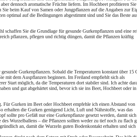
aber dennoch aromatische Früchte liefern. Im Hochbeet profitieren Sie
en Sie beim Kauf von Samen oder Jungpflanzen auf die Angaben zur E
anzen optimal auf die Bedingungen abgestimmt sind und Sie das Beste au
l schaffen Sie die Grundlage für gesunde Gurkenpflanzen und eine re
reich pflanzen, pflegen und richtig düngen, damit die Pflanzen kräftig
ür gesunde Gurkenpflanzen. Sobald die Temperaturen konstant über 15 
Sie mit dem Auspflanzen beginnen. Im Freiland empfiehlt sich als
er Start möglich, da die Temperaturen dort stabiler sind. Ich achte dar
 haben und gut abgehärtet sind, bevor ich sie ins Beet, Hochbeet oder i
ng. Für Gurken im Beet oder Hochbeet empfehle ich einen Abstand von
So erhalten die Gurken genügend Licht, Luft und Nährstoffe, was das
pf sollte pro Gefäß nur eine Gurkenpflanze gesetzt werden, damit sich
 des Wurzelballens – die Pflanzen sollten weder zu tief noch zu flach g
gründlich an, damit die Wurzeln guten Bodenkontakt erhalten und sich