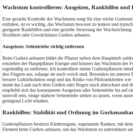
Wachstum kontrollieren: Ausgeizen, Rankhilfen und 
Eine gezielte Kontrolle des Wachstums sorgt für eine reiche Gurkene
entfalten, ist es wichtig, das Wachstum bewusst zu lenken und typisc
geeignete Rankhilfen und eine gezielte Steuerung der Wuchsrichtung 
Hochbeet oder Gewächshaus Gurken anbauen.
Ausgeizen: Seitentriebe richtig entfernen
Beim Gurken anbauen bildet die Pflanze neben dem Haupttrieb zahlreic
entziehen der Hauptpflanze Energie und können das Wachstum der Frü
regelmäßig zu entfernen. Ich kontrolliere meine Gurkenpflanzen mind
den Fingern aus, solange sie noch weich sind. Besonders im unteren Be
bessere Luftzirkulation sorgt und das Risiko von Pilzkrankheiten wie
damit das Laub nach dem Gießen oder Regen rasch abtrocknet und di
empfiehlt sich das konsequente Ausgeizen aller Seitentriebe bis auf
sinnvoll sein, einige stärkere Seitentriebe stehen zu lassen, wenn ausr
genügend Licht erhalten.
Rankhilfen: Stabilität und Ordnung im Gurkenanba
Gurkenpflanzen besitzen Kletterorgane, sogenannte Ranken, mit denen
Element beim Gurken anbauen, um das Wachstum zu unterstützen und d