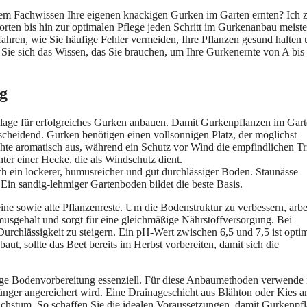
ltem Fachwissen Ihre eigenen knackigen Gurken im Garten ernten? Ich 
orten bis hin zur optimalen Pflege jeden Schritt im Gurkenanbau meiste
rfahren, wie Sie häufige Fehler vermeiden, Ihre Pflanzen gesund halten
Sie sich das Wissen, das Sie brauchen, um Ihre Gurkenernte von A bis
g
ndlage für erfolgreiches Gurken anbauen. Damit Gurkenpflanzen im Gar
tscheidend. Gurken benötigen einen vollsonnigen Platz, der möglichst
chte aromatisch aus, während ein Schutz vor Wind die empfindlichen Tr
ter einer Hecke, die als Windschutz dient.
ch ein lockerer, humusreicher und gut durchlässiger Boden. Staunässe
Ein sandig-lehmiger Gartenboden bildet die beste Basis.
ine sowie alte Pflanzenreste. Um die Bodenstruktur zu verbessern, arbe
musgehalt und sorgt für eine gleichmäßige Nährstoffversorgung. Bei
urchlässigkeit zu steigern. Ein pH-Wert zwischen 6,5 und 7,5 ist opti
ut, sollte das Beet bereits im Herbst vorbereiten, damit sich die
tige Bodenvorbereitung essenziell. Für diese Anbaumethoden verwende 
ger angereichert wird. Eine Drainageschicht aus Blähton oder Kies 
chstum. So schaffen Sie die idealen Voraussetzungen, damit Gurkenpf