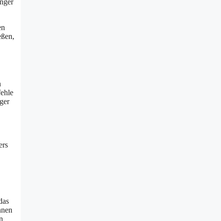
nger
en
eßen,
n
fehle
ger
,
ers
das
nnen
n