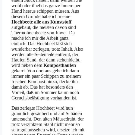
einem Stück haben, dann werden Sie
wohl oder übel das ganze Innere per
Hand heraus schippen müssen. Aus
diesem Grunde habe ich meine
Hochbeete alle aus Kunststoff
aufgebaut, die meisten davon sind
Thermohochbeete von Juwel
. Da
mache ich mir die Arbeit ganz
einfach: Das Hochbeet läßt sich
wunderbar zerlegen, trotz Inhalt. Also
werden alle Seitenteile entfernt, der
Haufen Sand, der dann stehenbleibt,
wird neben dem
Komposthaufen
gekarrt. Von dort aus gebe ich dann
immer ein paar Schippen zu meinem
frischen Kompost hinzu, decke ihn
damit ab. Das hat besonders den
Vorteil, daß im Sommer kaum noch
Geruchsbelästigung vorhanden ist.
Das zerlegte Hochbeet wird nun
gründlich gesäubert und auf Schäden
untersucht. Den alten Mäusedraht, der
trotz verzinktem Stahl nicht mehr so
sehr gut aussehen wird, ersetze ich mit