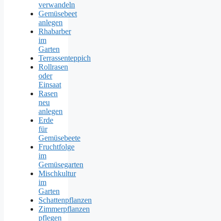
verwandeln
Gemüsebeet
anlegen
Rhabarber
im
Garten
Terrassenteppich
Rollrasen
oder
Einsaat
Rasen
neu
anlegen
Erde
für
Gemüsebeete
Fruchtfolge
im
Gemüsegarten
Mischkultur
im
Garten
Schattenpflanzen
Zimmerpflanzen
pflegen