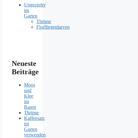
Ungeziefer
im
Garten
Thripse
Florfliegenlarven
Neueste
Beiträge
Moos
und
Klee
im
Rasen
Thripse
Kaffeesatz
im
Garten
verwenden