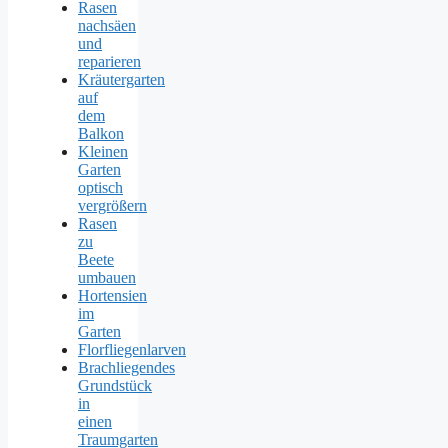
Rasen
nachsäen
und
reparieren
Kräutergarten
auf
dem
Balkon
Kleinen
Garten
optisch
vergrößern
Rasen
zu
Beete
umbauen
Hortensien
im
Garten
Florfliegenlarven
Brachliegendes
Grundstück
in
einen
Traumgarten