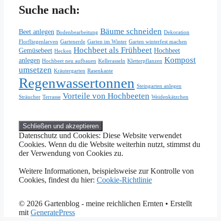
Suche nach:
Bäume schneiden
Beet anlegen
Bodenbearbeitung
Dekoration
Florfliegenlarven
Gartenerde
Garten im Winter
Garten winterfest machen
Hochbeet als Frühbeet
Gemüsebeet
Hochbeet
Hecken
Kompost
anlegen
Hochbeet neu aufbauen
Kellerasseln
Kletterpflanzen
umsetzen
Kräutergarten
Rasenkante
Regenwassertonnen
Steingarten anlegen
Vorteile von Hochbeeten
Sträucher
Terrasse
Weidenkätzchen
Datenschutz und Cookies: Diese Website verwendet
Cookies. Wenn du die Website weiterhin nutzt, stimmst du
der Verwendung von Cookies zu.
Weitere Informationen, beispielsweise zur Kontrolle von
Cookies, findest du hier:
Cookie-Richtlinie
© 2026 Gartenblog - meine reichlichen Ernten
• Erstellt
mit
GeneratePress